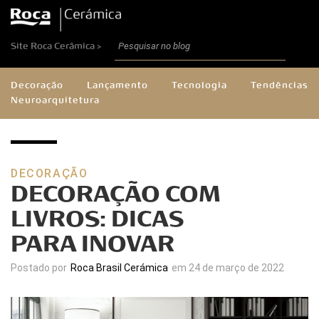
Site Roca Cerâmica >
Decoração
Lançamento
Tecnologia
Tendências
Neuroarquitetura
DECORAÇÃO
DECORAÇÃO COM
LIVROS: DICAS
PARA INOVAR
Postado por
Roca Brasil Cerámica
em 24 de março de 2022