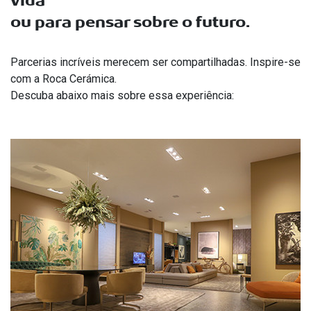
vida
Treinamento SuperFormatos
Dúvidas Frequentes
Formato 100x200
Fale Conosco
ou para pensar sobre o futuro.
Roca Expert
Recomendações Importantes
Formato 120x250
Onde Encontrar
Parcerias incríveis merecem ser compartilhadas. Inspire-se
com a Roca Cerámica.
Garantias
Solicitar Catálogo
Descuba abaixo mais sobre essa experiência: