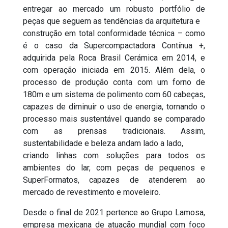
Treinamento SuperFormatos
Dúvidas Frequentes
Formato 100x200
Fale Conosco
entregar ao mercado um robusto portfólio de
peças que seguem as tendências da arquitetura e
Roca Expert
construção em total conformidade técnica – como
Recomendações Importantes
Formato 120x250
Onde Encontrar
é o caso da Supercompactadora Contínua +,
adquirida pela Roca Brasil Cerámica em 2014, e
Garantias
Solicitar Catálogo
com operação iniciada em 2015. Além dela, o
processo de produção conta com um forno de
180m e um sistema de polimento com 60 cabeças,
capazes de diminuir o uso de energia, tornando o
processo mais sustentável quando se comparado
com as prensas tradicionais. Assim,
sustentabilidade e beleza andam lado a lado,
criando linhas com soluções para todos os
ambientes do lar, com peças de pequenos e
SuperFormatos, capazes de atenderem ao
mercado de revestimento e moveleiro.
Desde o final de 2021 pertence ao Grupo Lamosa,
empresa mexicana de atuação mundial com foco