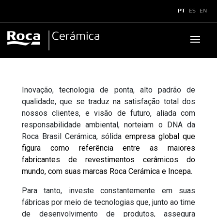
x
PT
ES
EN
Produtos
Inovação, tecnologia de ponta, alto padrão de
Downloads
▼
qualidade, que se traduz na satisfação total dos
nossos clientes, e visão de futuro, aliada com
Boletins e Manuais
▼
Assistência Técnica
▼
responsabilidade ambiental, norteiam o DNA da
Roca Brasil Cerámica, sólida
empresa global que
Catálogos
Sustentabilidade
Assistência Técnica
▼
Showroom
figura como referência entre as maiores
fabricantes de
revestimentos cerâmicos do
Certificados
Assistência Técnica
Dicas de Assistência
Aplicações Técnicas
Superformatos
mundo, com suas marcas Roca Cerámica e Incepa.
Para tanto, investe constantemente em suas
Legendas Técnicas
Caracteristícas SuperFormatos
Como acionar?
▼
Contato
▼
fábricas por meio de tecnologias que, junto ao time
de desenvolvimento de produtos, assegura