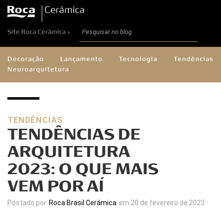
Site Roca Cerâmica >
Decoração
Lançamento
Tecnologia
Tendências
Neuroarquitetura
TENDÊNCIAS
TENDÊNCIAS DE
ARQUITETURA
2023: O QUE MAIS
VEM POR AÍ
Postado por
Roca Brasil Cerámica
em 20 de fevereiro de 2023