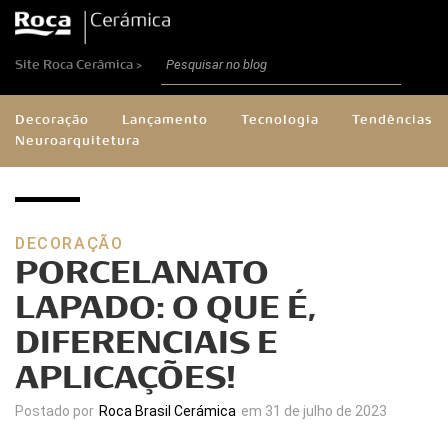
Site Roca Cerâmica >
Decoração
Lançamento
Tecnologia
Tendências
Neuroarquitetura
DECORAÇÃO
PORCELANATO
LAPADO: O QUE É,
DIFERENCIAIS E
APLICAÇÕES!
Postado por
Roca Brasil Cerámica
em 31 de julho de 2023