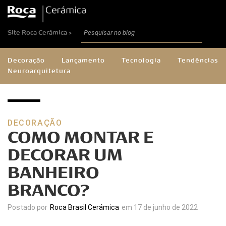
Site Roca Cerâmica >
Decoração
Lançamento
Tecnologia
Tendências
Neuroarquitetura
DECORAÇÃO
COMO MONTAR E
DECORAR UM
BANHEIRO
BRANCO?
Postado por
Roca Brasil Cerámica
em 17 de junho de 2022