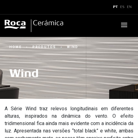
x
PT
ES
EN
Produtos
HOME
›
PRODUTOS
›
WIND
Downloads
▼
Wind
Boletins e Manuais
▼
Assistência Técnica
▼
Catálogos
Sustentabilidade
Assistência Técnica
▼
Showroom
Certificados
Assistência Técnica
Dicas de Assistência
Aplicações Técnicas
A Série Wind traz relevos longitudinais em diferentes
Superformatos
alturas, inspirados na dinâmica do vento. O efeito
tridimensional fica ainda mais evidente com a incidência da
Legendas Técnicas
Caracteristícas SuperFormatos
Como acionar?
▼
Contato
▼
luz. Apresentada nas versões “total black” e white, ambas