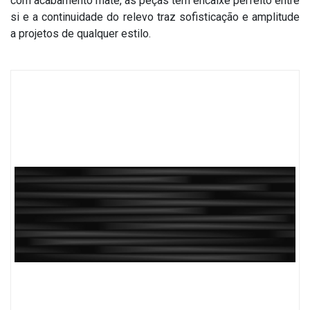
com acabamento mate, as peças têm encaixe perfeito entre
Treinamento SuperFormatos
Dúvidas Frequentes
Formato 100x200
Fale Conosco
si e a continuidade do relevo traz sofisticação e amplitude
a projetos de qualquer estilo.
Roca Expert
Recomendações Importantes
Formato 120x250
Onde Encontrar
Garantias
Solicitar Catálogo