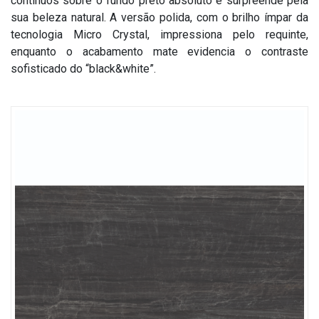
contínuos sobre o fundo preto absoluto e surpreende pela
Treinamento SuperFormatos
Dúvidas Frequentes
Formato 100x200
Fale Conosco
sua beleza natural. A versão polida, com o brilho ímpar da
tecnologia Micro Crystal, impressiona pelo requinte,
Roca Expert
Recomendações Importantes
Formato 120x250
Onde Encontrar
enquanto o acabamento mate evidencia o contraste
sofisticado do “black&white”.
Garantias
Solicitar Catálogo