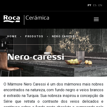
x
PT
ES
EN
Produtos
HOME
›
PRODUTOS
›
NERO CARESSI
Downloads
▼
Nero-caressi
Boletins e Manuais
▼
Assistência Técnica
▼
Catálogos
Sustentabilidade
Assistência Técnica
▼
Showroom
Certificados
Assistência Técnica
Dicas de Assistência
Aplicações Técnicas
O Mármore Nero Caressi é um dos mármores mais nobres
Superformatos
encontrados na natureza, com fundo negro e veios brancos
é extraído na Turquia. Sua nobreza inspirou a concepção da
Legendas Técnicas
Caracteristícas SuperFormatos
Como acionar?
▼
Contato
▼
Série que retrata o contraste dos veios delicados e