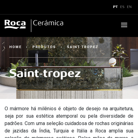
x
PT
ES
EN
Produtos
HOME
›
PRODUTOS
›
SAINT TROPEZ
Downloads
▼
Saint-tropez
Boletins e Manuais
▼
Assistência Técnica
▼
Catálogos
Sustentabilidade
Assistência Técnica
▼
Showroom
Certificados
Assistência Técnica
Dicas de Assistência
Aplicações Técnicas
O mármore há milênios é objeto de desejo na arquitetura,
Superformatos
seja por sua estética atemporal ou pela diversidade de
padrões. Com uma seleção cuidadosa de rochas originárias
Legendas Técnicas
Caracteristícas SuperFormatos
Como acionar?
▼
Contato
▼
de jazidas da Índia, Turquia e Itália a Roca amplia sua