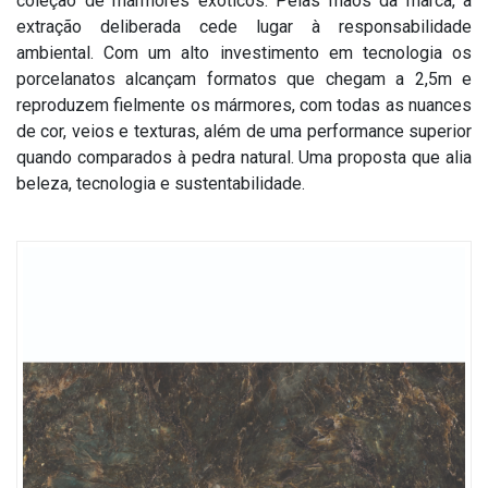
coleção de mármores exóticos. Pelas mãos da marca, a
Treinamento SuperFormatos
Dúvidas Frequentes
Formato 100x200
Fale Conosco
extração deliberada cede lugar à responsabilidade
ambiental. Com um alto investimento em tecnologia os
Roca Expert
Recomendações Importantes
Formato 120x250
Onde Encontrar
porcelanatos alcançam formatos que chegam a 2,5m e
reproduzem fielmente os mármores, com todas as nuances
Garantias
de cor, veios e texturas, além de uma performance superior
Solicitar Catálogo
quando comparados à pedra natural. Uma proposta que alia
beleza, tecnologia e sustentabilidade.