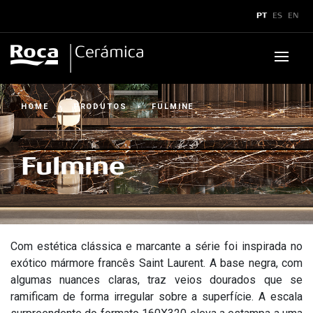
x
PT
ES
EN
Produtos
HOME
›
PRODUTOS
›
FULMINE
Downloads
▼
Fulmine
Boletins e Manuais
▼
Assistência Técnica
▼
Catálogos
Sustentabilidade
Assistência Técnica
▼
Showroom
Certificados
Assistência Técnica
Dicas de Assistência
Aplicações Técnicas
Com estética clássica e marcante a série foi inspirada no
Superformatos
exótico mármore francês Saint Laurent. A base negra, com
algumas nuances claras, traz veios dourados que se
Legendas Técnicas
Caracteristícas SuperFormatos
Como acionar?
▼
Contato
▼
ramificam de forma irregular sobre a superfície. A escala