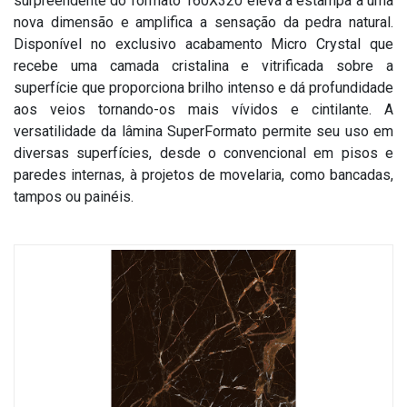
surpreendente do formato 160X320 eleva a estampa a uma
Treinamento SuperFormatos
Dúvidas Frequentes
Formato 100x200
Fale Conosco
nova dimensão e amplifica a sensação da pedra natural.
Disponível no exclusivo acabamento Micro Crystal que
Roca Expert
Recomendações Importantes
Formato 120x250
Onde Encontrar
recebe uma camada cristalina e vitrificada sobre a
superfície que proporciona brilho intenso e dá profundidade
Garantias
aos veios tornando-os mais vívidos e cintilante. A
Solicitar Catálogo
versatilidade da lâmina SuperFormato permite seu uso em
diversas superfícies, desde o convencional em pisos e
paredes internas, à projetos de movelaria, como bancadas,
tampos ou painéis.