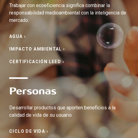
Dudas Frecuentes
Trabajar con ecoeficiencia significa combinar la
responsabilidad medioambiental con la inteligencia de
mercado.
Garantía
AGUA ›
Recomendaciones
IMPACTO AMBIENTAL ›
Entrenamiento Súperformatos
CERTIFICACIÓN LEED ›
Personas
Desarrollar productos que aporten beneficios a la
calidad de vida de su usuario.
CICLO DE VIDA ›