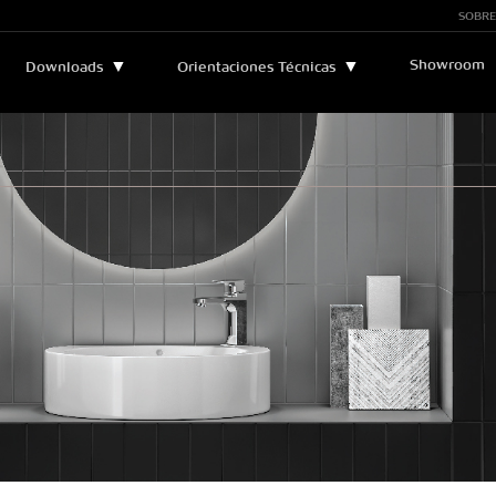
SOBRE
Showroom
▼
▼
Downloads
Orientaciones Técnicas
Boletines y Manuales
▼
Asistencia Técnica
Catálogos
Leyendas Técnicas
Certificados
Sostenibilidad