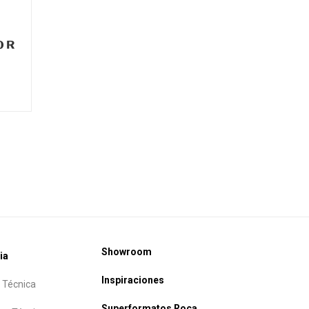
0 R
Showroom
ia
Inspiraciones
 Técnica
Superformatos Roca