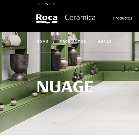
PT
ES
EN
Productos
HOME
›
PRODUCTOS
›
NUAGE
NUAGE