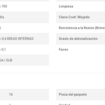
≥ 700
Limpieza
BIa
Clase Coef. Mojado
5
Resistencia a la flexión (N/m
< 0,4 ÁREAS INTERNAS
Grado de detonalización
≤ 0,1
Faces
GA / GLB
16
Pieza del paquete