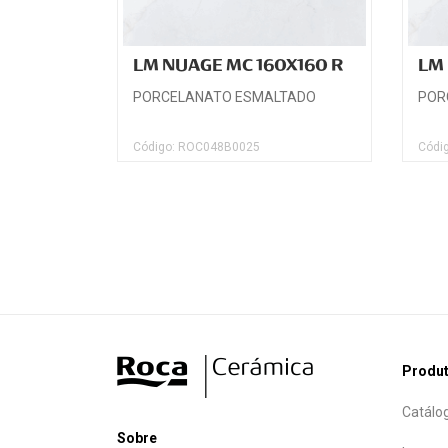
LM NUAGE MC 160X160 R
LM 
PORCELANATO ESMALTADO
POR
Código: ROC048B0025
Códi
Produ
Catálo
Sobre