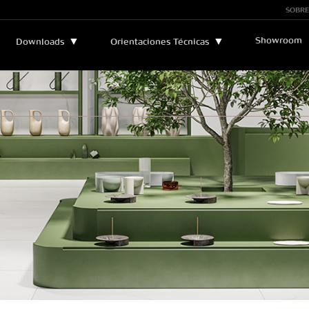
SOBRE
Showroom
▼
▼
Downloads
Orientaciones Técnicas
Boletines y Manuales
▼
Asistencia Técnica
Catálogos
Leyendas Técnicas
Certificados
Sostenibilidad