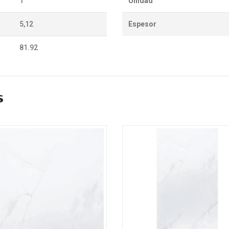
1
Unidad
5,12
Espesor
81.92
s