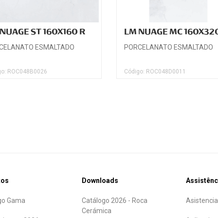
NUAGE ST 160X160 R
LM NUAGE MC 160X32
CELANATO ESMALTADO
PORCELANATO ESMALTADO
go: ROC048B0026
Código: ROC048D0011
tos
Downloads
Assistênc
go Gama
Catálogo 2026 - Roca
Asistencia
Cerámica