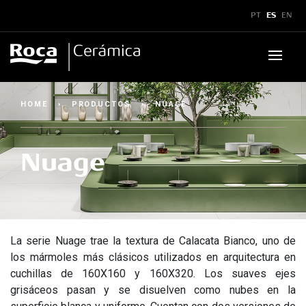
x
PT
ES
EN
Productos
HOME
›
PRODUCTOS
›
NUAGE
Downloads
▼
Nuage
Boletines y Manuales
▼
Orientaciones Técnicas
▼
Catálogos
Asistencia Técnica
Showroom
Certificados
Leyendas Técnicas
La serie Nuage trae la textura de Calacata Bianco, uno de
Inspiraciones
los mármoles más clásicos utilizados en arquitectura en
cuchillas de 160X160 y 160X320. Los suaves ejes
Sostenibilidad
Dónde encontrar
grisáceos pasan y se disuelven como nubes en la