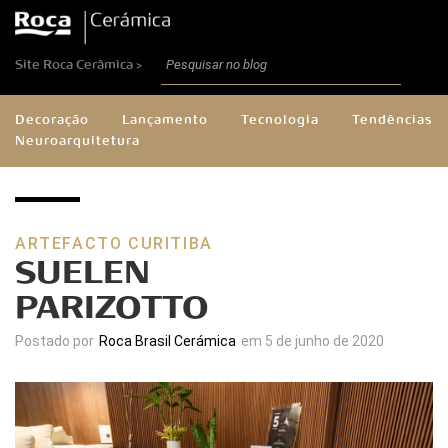
Site Roca Cerâmica >
Decoração
Lançamento
Tecnologia
Tendências
Neuroarquitetura
ARTEFACTO CURITIBA
SUELEN
PARIZOTTO
Postado por
Roca Brasil Cerámica
em 5 de junho de 2020