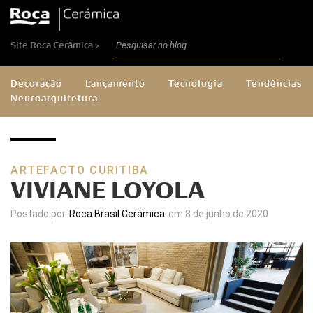
Site Roca Cerâmica >
Decoração
Lançamento
Tecnologia
Tendências
Neuroarquitetura
ARTEFACTO CURITIBA
VIVIANE LOYOLA
Postado por
Roca Brasil Cerámica
em 8 de junho de 2020