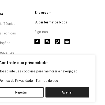
Showroom
ia
Superformatos Roca
ia Técnica
Siga-nos
s Técnicas
dações
requentes
Controle sua privacidade
Nosso site usa coockies para melhorar a navegação
Política de Privacidade
-
Termos de uso
 Cookies
|
Termos de Uso
|
Politicas de Privacidade
Rejeitar
Aceitar
 do Sul