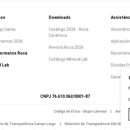
tos
Downloads
Assistênc
go Gama
Catálogo 2026 - Roca
Assistênc
Cerámica
mentos 2026
Aplicaçõe
Revista Roca 2026
formatos Roca
Recomen
Catálogo Mineral Lab
l Lab
Dúvidas F
Garantias
CNPJ 76.610.062/0001-87
Código de Ética - Grupo Lamosa
|
Aviso de
rio de Transparência Campo Largo
|
Relatório de Transparência São Mateus