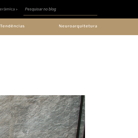
Cerâmica >
Tendências
Neuroarquitetura