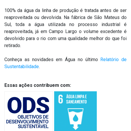
Treinamento SuperFormatos
Dúvidas Frequentes
Formato 100x200
Fale Conosco
100% da água da linha de produção é tratada antes de ser
reaproveitada ou devolvida. Na fábrica de São Mateus do
Roca Expert
Recomendações Importantes
Formato 120x250
Onde Encontrar
Sul, toda a água utilizada no processo industrial é
reaproveitada, já em Campo Largo o volume excedente é
Garantias
Solicitar Catálogo
devolvido para o rio com uma qualidade melhor do que foi
retirado.
Conheça as novidades em Água no último
Relatório de
Sustentabilidade
.
Essas ações contribuem com: