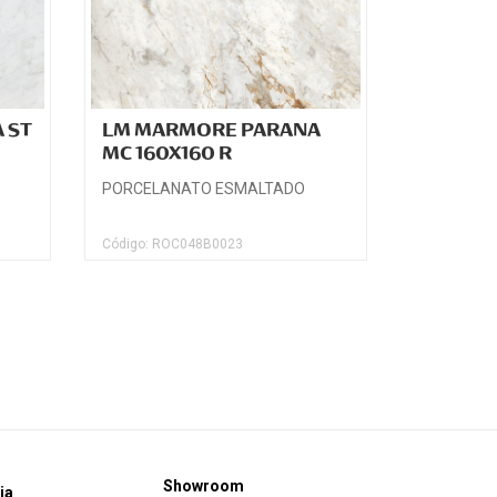
 ST
LM MARMORE PARANA
MC 160X160 R
PORCELANATO ESMALTADO
Código: ROC048B0023
Showroom
ia