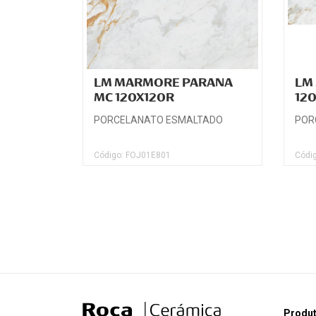
LM MARMORE PARANA
LM
MC 120X120R
12
PORCELANATO ESMALTADO
POR
Código: FOJ01E801
Códi
Produ