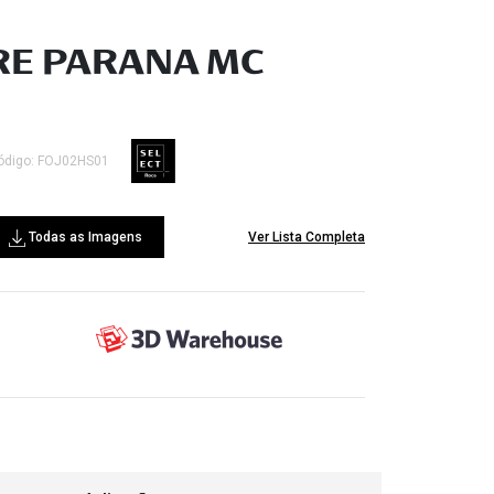
E PARANA MC
ódigo: FOJ02HS01
Todas as Imagens
Ver Lista Completa