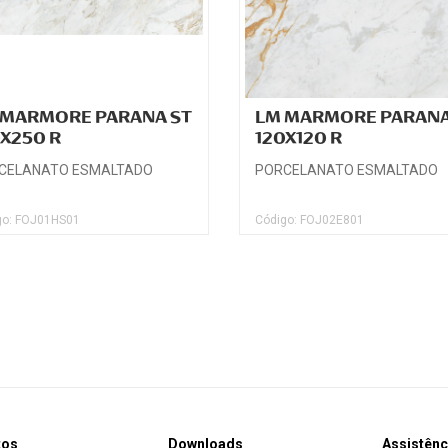
 MARMORE PARANA ST
LM MARMORE PARANA
0X250 R
120X120 R
CELANATO ESMALTADO
PORCELANATO ESMALTADO
go: FOJ01HS01
Código: FOJ02E801
tos
Downloads
Assistênc