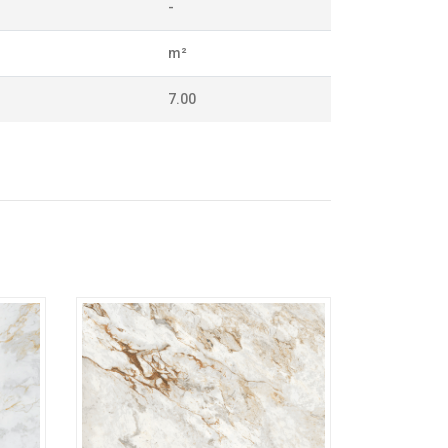
-
m²
7.00