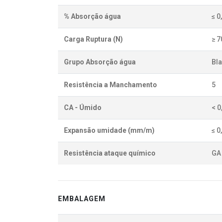
% Absorção água
≤ 0
Carga Ruptura (N)
≥ 7
Grupo Absorção água
BIa
Resistência a Manchamento
5
CA - Úmido
< 
Expansão umidade (mm/m)
≤ 0
Resistência ataque químico
GA 
EMBALAGEM