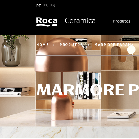
PT
ES
EN
Produtos
HOME
›
PRODUTOS
›
MARMORE PARANA
MARMORE 