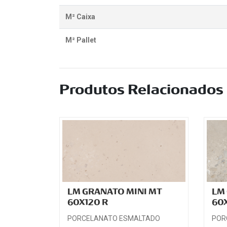
M² Caixa
M² Pallet
Produtos Relacionados
LM GRANATO MINI MT
LM
60X120 R
60X
PORCELANATO ESMALTADO
POR