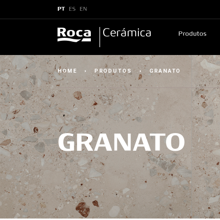
PT
ES
EN
Produtos
HOME
›
PRODUTOS
›
GRANATO
GRANATO