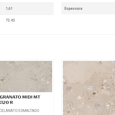
1,61
Espessura
72.45
 GRANATO MIDI MT
120 R
CELANATO ESMALTADO