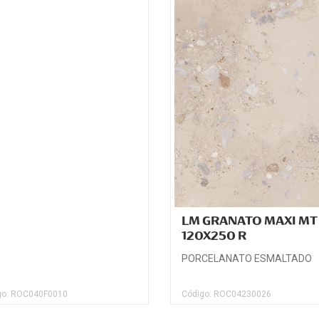
LM GRANATO MAXI MT
120X250 R
PORCELANATO ESMALTADO
go: ROC040F0010
Código: ROC04230026