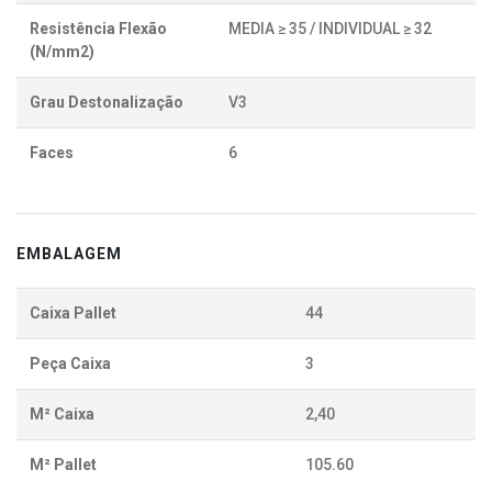
Resistência Flexão
MEDIA ≥ 35 / INDIVIDUAL ≥ 32
(N/mm2)
Grau Destonalização
V3
Faces
6
EMBALAGEM
Caixa Pallet
44
Peça Caixa
3
M² Caixa
2,40
M² Pallet
105.60