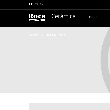
PT
ES
EN
Produtos
HOME
›
PRODUTOS
›