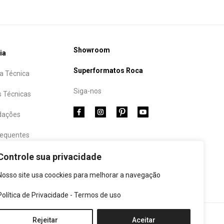
Showroom
ia
Superformatos Roca
a Técnica
Siga-nos
s Técnicas
ações
requentes
Controle sua privacidade
Nosso site usa coockies para melhorar a navegação
Política de Privacidade
-
Termos de uso
e Cookies
|
Termos de Uso
|
Politicas de Privacidade
Rejeitar
Aceitar