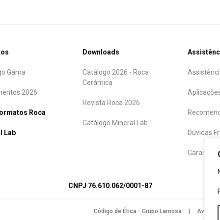
tos
Downloads
Assistênc
go Gama
Catálogo 2026 - Roca
Assistênci
Cerámica
entos 2026
Aplicaçõe
Revista Roca 2026
formatos Roca
Recomend
Catálogo Mineral Lab
l Lab
Dúvidas F
Garantias
CNPJ 76.610.062/0001-87
Código de Ética - Grupo Lamosa
|
Aviso d