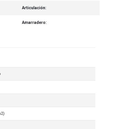
Articulación:
Amarradero:
o
m2)