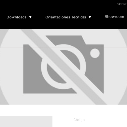
SOBRE
Showroom
▼
▼
Downloads
Orientaciones Técnicas
Boletines y Manuales
▼
Asistencia Técnica
Catálogos
Leyendas Técnicas
Certificados
Sostenibilidad
Código: