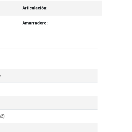
Articulación:
Amarradero:
o
m2)