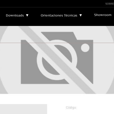
SOBRE
Showroom
▼
▼
Downloads
Orientaciones Técnicas
Boletines y Manuales
▼
Asistencia Técnica
Catálogos
Leyendas Técnicas
Certificados
Sostenibilidad
Código: