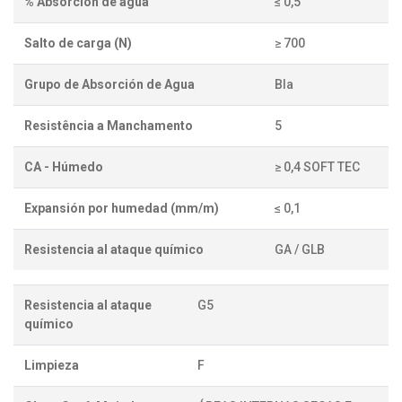
% Absorción de agua
≤ 0,5
Salto de carga (N)
≥ 700
Grupo de Absorción de Agua
BIa
Resistência a Manchamento
5
CA - Húmedo
≥ 0,4 SOFT TEC
Expansión por humedad (mm/m)
≤ 0,1
Resistencia al ataque químico
GA / GLB
Resistencia al ataque
G5
químico
Limpieza
F