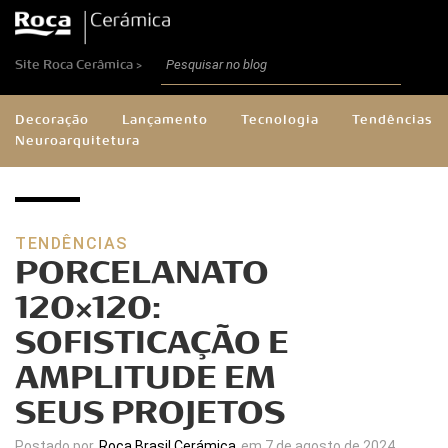
Site Roca Cerâmica >
Decoração
Lançamento
Tecnologia
Tendências
Neuroarquitetura
TENDÊNCIAS
PORCELANATO
120×120:
SOFISTICAÇÃO E
AMPLITUDE EM
SEUS PROJETOS
Postado por
Roca Brasil Cerámica
em 7 de agosto de 2024