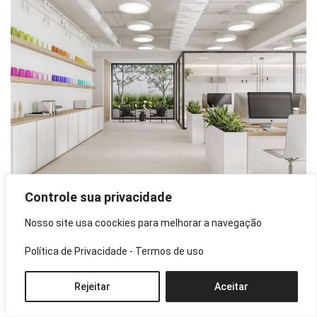
Controle sua privacidade
Série Boulevard – Roca Cerámica
Nosso site usa coockies para melhorar a navegação
A
Série Boulevard
reinterpreta as pedras bege
Política de Privacidade
-
Termos de uso
acinzentadas da província de Castellón, Espanha, com uma
base neutra e veios brancos suaves.
Rejeitar
Aceitar
Disponível nos formatos 120x120cm e 160x160cm, com