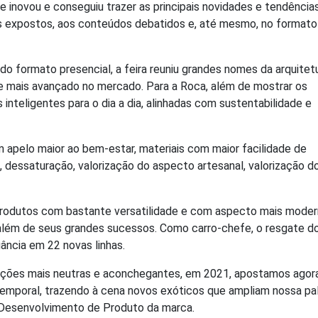
 inovou e conseguiu trazer as principais novidades e tendência
os expostos, aos conteúdos debatidos e, até mesmo, no formato
o formato presencial, a feira reuniu grandes nomes da arquitet
e mais avançado no mercado. Para a Roca, além de mostrar os
nteligentes para o dia a dia, alinhadas com sustentabilidade e
apelo maior ao bem-estar, materiais com maior facilidade de
, dessaturação, valorização do aspecto artesanal, valorização d
produtos com bastante versatilidade e com aspecto mais moder
ico, além de seus grandes sucessos. Como carro-chefe, o resgate d
ncia em 22 novas linhas.
opções mais neutras e aconchegantes, em 2021, apostamos ago
atemporal, trazendo à cena novos exóticos que ampliam nossa pa
e Desenvolvimento de Produto da marca.