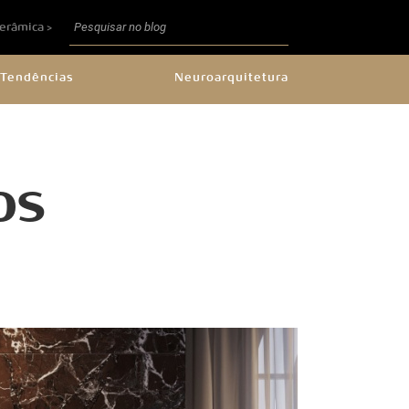
Cerâmica >
Tendências
Neuroarquitetura
OS