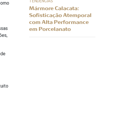
TENDÊNCIAS
 como
Mármore Calacata:
Sofisticação Atemporal
com Alta Performance
ssas
em Porcelanato
ões,
 de
uito