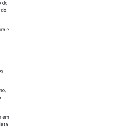
s do
 do
ura e
os
no,
o
ra em
leta