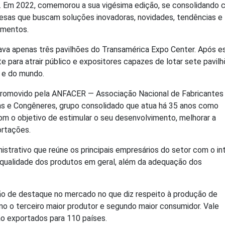
. Em 2022, comemorou a sua vigésima edição, se consolidando
resas que buscam soluções inovadoras, novidades, tendências e
timentos.
ava apenas três pavilhões do Transamérica Expo Center. Após e
e para atrair público e expositores capazes de lotar sete pavilh
ís e do mundo.
promovido pela ANFACER — Associação Nacional de Fabricantes
as e Congêneres, grupo consolidado que atua há 35 anos como
om o objetivo de estimular o seu desenvolvimento, melhorar a
ortações.
rativo que reúne os principais empresários do setor com o int
a qualidade dos produtos em geral, além da adequação dos
o de destaque no mercado no que diz respeito à produção de
o o terceiro maior produtor e segundo maior consumidor. Vale
são exportados para 110 países.