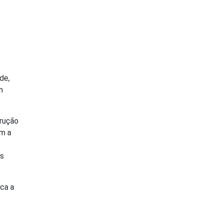
de,
m
trução
om a
os
rca a