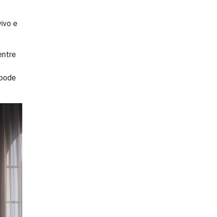
vivo e
entre
 pode