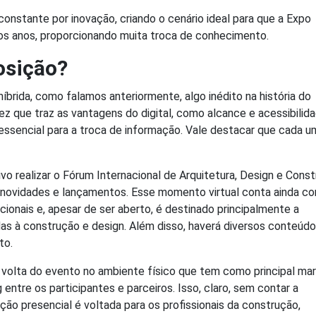
onstante por inovação, criando o cenário ideal para que a Expo
dos anos, proporcionando muita troca de conhecimento.
osição?
brida, como falamos anteriormente, algo inédito na história do
ez que traz as vantagens do digital, como alcance e acessibilida
essencial para a troca de informação. Vale destacar que cada u
ivo realizar o Fórum Internacional de Arquitetura, Design e Cons
s, novidades e lançamentos. Esse momento virtual conta ainda c
ionais e, apesar de ser aberto, é destinado principalmente a
das à construção e design. Além disso, haverá diversos conteúd
nto.
a volta do evento no ambiente físico que tem como principal ma
entre os participantes e parceiros. Isso, claro, sem contar a
ão presencial é voltada para os profissionais da construção,