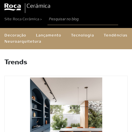
Site Roca Cerâmica >
Decoração
Lançamento
Tecnologia
Tendências
Neuroarquitetura
Trends