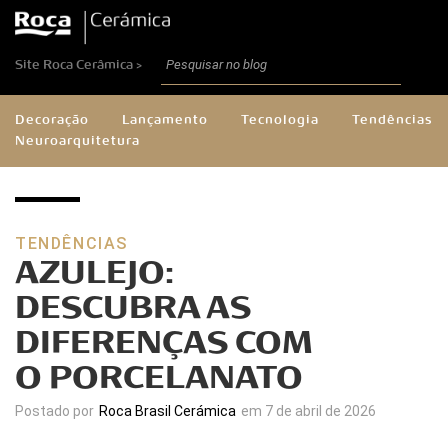
Site Roca Cerâmica >
Decoração
Lançamento
Tecnologia
Tendências
Neuroarquitetura
TENDÊNCIAS
AZULEJO:
DESCUBRA AS
DIFERENÇAS COM
O PORCELANATO
Postado por
Roca Brasil Cerámica
em 7 de abril de 2026