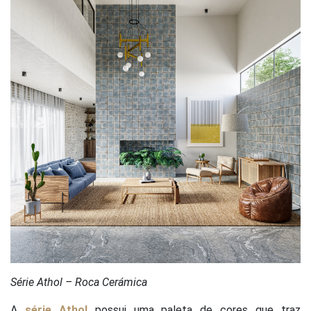
Série Athol – Roca Cerámica
A
série Athol
possui uma paleta de cores que traz