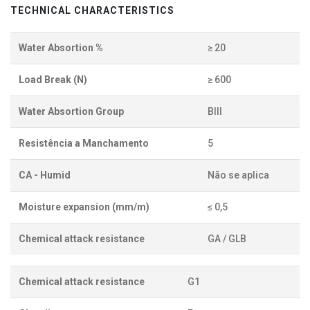
TECHNICAL CHARACTERISTICS
Water Absortion %
≥ 20
Load Break (N)
≥ 600
Water Absortion Group
BIII
Resistência a Manchamento
5
CA - Humid
Não se aplica
Moisture expansion (mm/m)
≤ 0,5
Chemical attack resistance
GA / GLB
Chemical attack resistance
G1