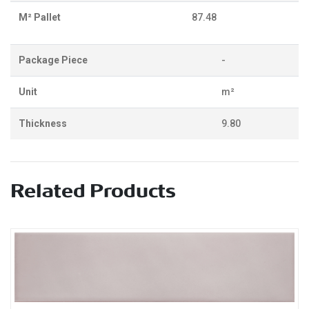
M² Pallet
87.48
Package Piece
-
Unit
m²
Thickness
9.80
Related Products