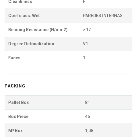
Cleanliness
F
Coef class. Wet
PAREDES INTERNAS
Bending Resistance (N/mm2)
≥ 12
Degree Detonalization
V1
Faces
1
PACKING
Pallet Box
81
Box Piece
46
M² Box
1,08