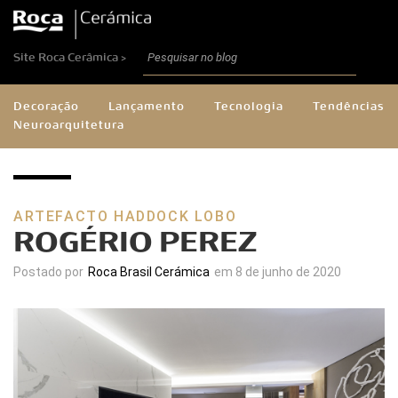
Site Roca Cerâmica >
Decoração
Lançamento
Tecnologia
Tendências
Neuroarquitetura
ARTEFACTO HADDOCK LOBO
ROGÉRIO PEREZ
Postado por
Roca Brasil Cerámica
em 8 de junho de 2020