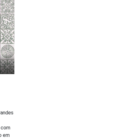
randes
a com
o em