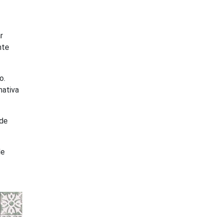
r
nte
o.
nativa
rde
de