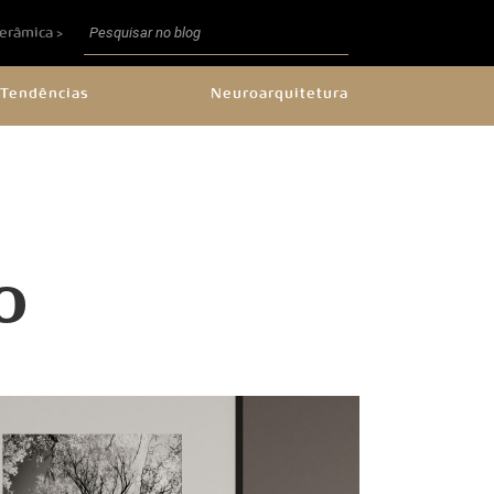
Cerâmica >
Tendências
Neuroarquitetura
O