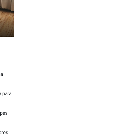
ma
a para
pas
ores