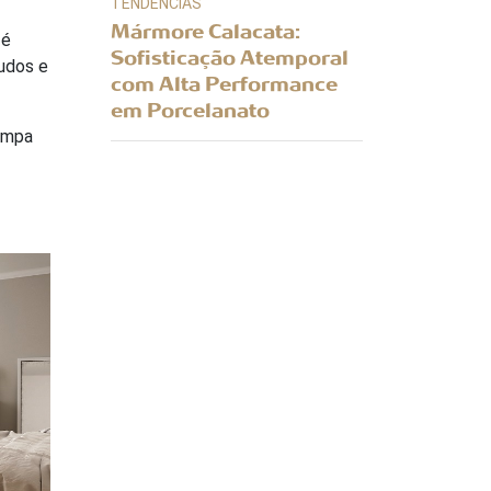
TENDÊNCIAS
Mármore Calacata:
 é
Sofisticação Atemporal
pudos e
com Alta Performance
em Porcelanato
ampa