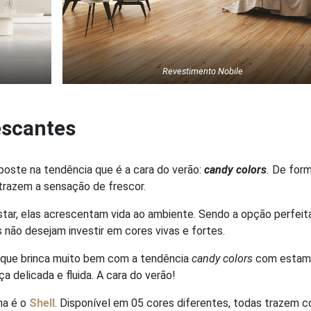
Revestimento Nobile
escantes
poste na tendência que é a cara do verão:
candy colors
.
De for
 trazem a sensação de frescor.
ar, elas acrescentam vida ao ambiente. Sendo a opção perfeit
não desejam investir em cores vivas e fortes.
, que brinca muito bem com a tendência
candy colors
com estam
a delicada e fluida. A cara do verão!
ha é o
Shell
. Disponível em 05 cores diferentes, todas trazem c