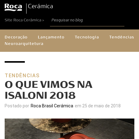
Site Roca Cerâmica >
Decoração
Lançamento
Tecnologia
Tendências
Neuroarquitetura
TENDÊNCIAS
O QUE VIMOS NA
ISALONI 2018
Postado por
Roca Brasil Cerámica
em 25 de maio de 2018