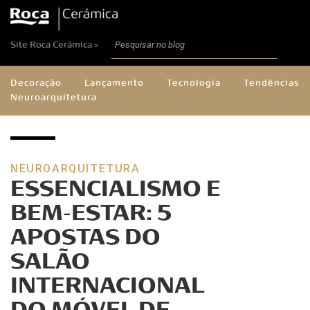
Site Roca Cerâmica >
Decoração
Lançamento
Tecnologia
Tendências
Neuroarquitetura
NEUROARQUITETURA
ESSENCIALISMO E
BEM-ESTAR: 5
APOSTAS DO
SALÃO
INTERNACIONAL