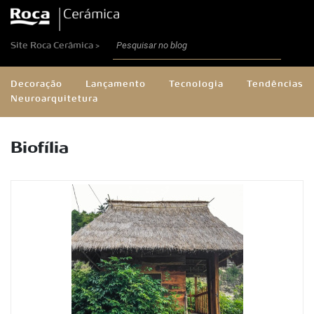
Site Roca Cerâmica >
Decoração
Lançamento
Tecnologia
Tendências
Neuroarquitetura
Biofília